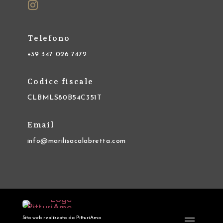
Telefono
+39 347 026 7472
Codice fiscale
CLBMLS80B54C351T
Email
info@marilisacalabretta.com
Sito web realizzato da PitturiAmo